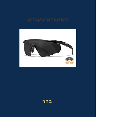
משקפיים טקטיים
משקפי מגן טקטיים אופטיות בעלי תקן הצבאי
MIL-PRF-32432(GL) ותקן בטיחות
אמריקאי מחמיר ANSI Z87.1+
בחר
משקפי בטיחות בעבודה