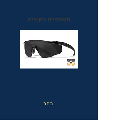
משקפיים טקטיים
משקפי מגן טקטיים אופטיות בעלי תקן הצבאי
MIL-PRF-32432(GL) ותקן בטיחות
אמריקאי מחמיר ANSI Z87.1+
בחר
משקפי בטיחות בעבודה