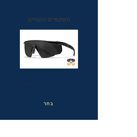
משקפיים טקטיים
משקפי מגן טקטיים אופטיות בעלי תקן הצבאי
MIL-PRF-32432(GL) ותקן בטיחות
אמריקאי מחמיר ANSI Z87.1+
בחר
משקפי בטיחות בעבודה