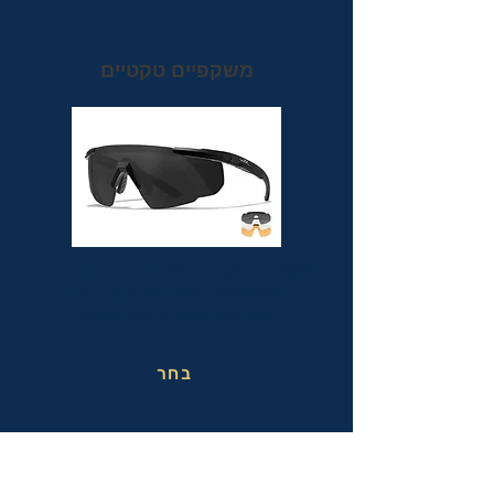
משקפיים טקטיים
משקפי מגן טקטיים אופטיות בעלי תקן הצבאי
MIL-PRF-32432(GL) ותקן בטיחות
אמריקאי מחמיר ANSI Z87.1+
בחר
משקפי בטיחות בעבודה