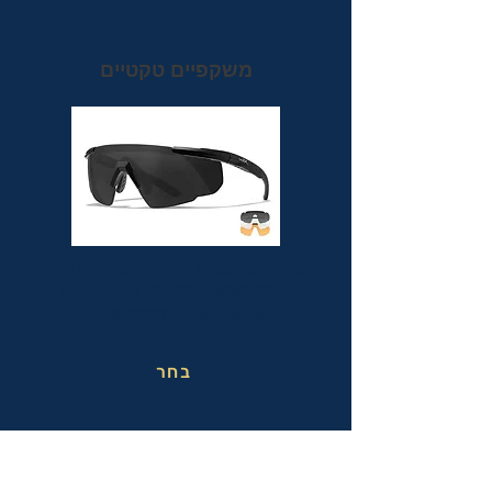
משקפיים טקטיים
משקפי מגן טקטיים אופטיות בעלי תקן הצבאי
MIL-PRF-32432(GL) ותקן בטיחות
אמריקאי מחמיר ANSI Z87.1+
בחר
משקפי בטיחות בעבודה