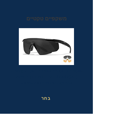
משקפיים טקטיים
משקפי מגן טקטיים אופטיות בעלי תקן הצבאי
MIL-PRF-32432(GL) ותקן בטיחות
אמריקאי מחמיר ANSI Z87.1+
בחר
משקפי בטיחות בעבודה