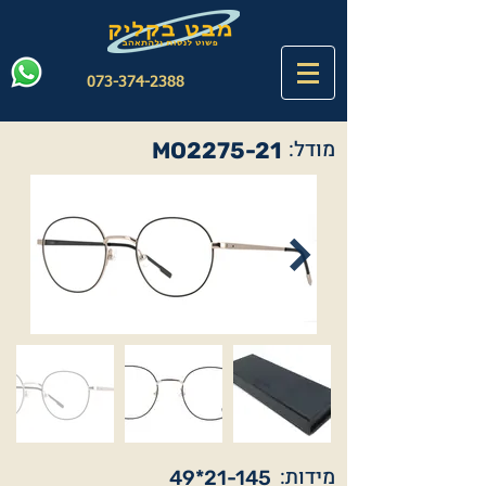
073-374-2388
מודל:
MO2275-21
מידות:
49*21-145