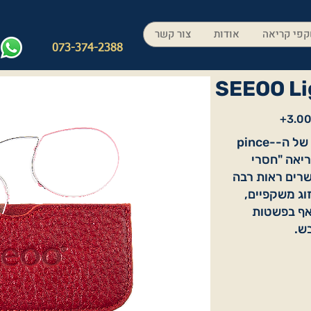
פי קריאה
אודות
צור קשר
073-374-2388
SEEOO Li
Seeoo Light – דגם זה הוא 'תחייה' של ה-pince-
ריאה "חסרי
שרים ראות רבה
וג משקפיים,
האף בפשטות
ש.