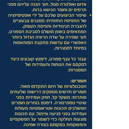
אדום ואולטרה סגול, תוך הגנה עליהם מפני
תרסיס ים וחומר הנישא ברוח.
שיפור הביצועים שלכם על ידי אופטימיזציה
של התפיסה החזותית: מסננים צבעוניים
להגברת הניגודיות ותפיסת העומק,
המתאימים באופן מושלם לסביבת הספורט,
תוך שמירה על שדה הראיה הגדול ביותר
האפשרי עם עדשות מתקנת המותאמות
במיוחד למסגרות.
עבור כל ענף ספורט, דימטץ קובעים כיצד
למקסם את הנוחות והעמידות של
המסגרות:
חומרים:
הטכנולוגיות של היום התקדמו מאוד.
חומרים חדשים מספקים דרישות שלעתים
סותרות: משקל קל, חוזק ועמידות בפני
שינויי טמפרטורה. דימטץ בוחרים חומרים
המשלבים תכונות אטראומטיות מעולות
ועמידות בפני פגיעה ופיתול, עם תכונות
מונעות החלקה כדי לשמור על המשקפיים
והמשקפות במקומם בצורה אמינה.