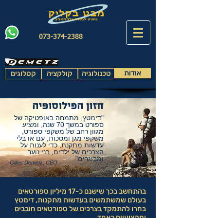
073-374-2388
אודות
טכנולוגיה
קולקציה
קטלוגים
חזון הפילוסופיה
"דימטץ, מתמחה באופטיקה של
ספורט במשך 70 שנה, ומציע
מגוון רחב של משקפי ספורט,
משקפי מגן ומסכות, עם או בלי
עדשות מתקנת, כדי לענות על
הצרכים של ילדים, בני נוער
ומבוגרים"
Gilles Demetz, CEO
בהתחשב בכך שישנם כ-17 מיליון ספורטאים
בעולם שמשתמשים בעדשות מתקנות, דימטץ
בחרו להתמקד בצרכים של ספורטאים חובבים
ומקצועיים כאחד.