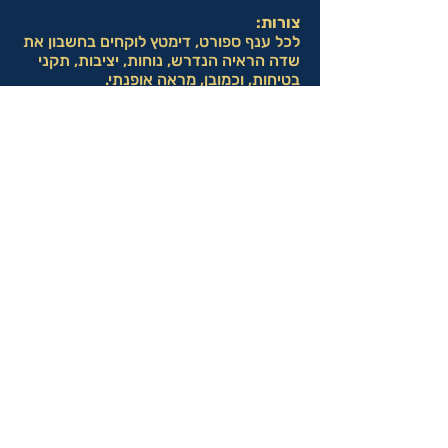
צורות:
לכל ענף ספורט, דימטץ לוקחים בחשבון את
שדה הראיה הנדרש, נוחות, יציבות, תקני
בטיחות, וכמובן, מראה אופנתי.
העדשה הנכונה לכל אדם
בין אם עדשות מתקנות ובין אם לא,
העדשות עשויות מחומר אורגני, זכוכית
מינרלית או פוליקרבונט, תלוי בענף הספורט
ובדרישות החוזק שלו. פוליקרבונט, לדוגמא,
מועדף לספורט קבוצתי (כמו כדורסל,
כדורגל, כדוריד) או ספורט כדור עם סיכון
לעיניים (כמו סקווש, פלוטה, קליעה).
משקפי שמש:
בחירת צבע גוון
הבחירה בצבע הגוון, במקום להיות נושא
אסתטי, נוגעת לאיכויות והיכולות של כל
עדשה.
גוון אפור
הוא הנפוץ ביותר. הוא אינו מעוות
צבעים ונבחר בזכות יכולתו להעביר את כל