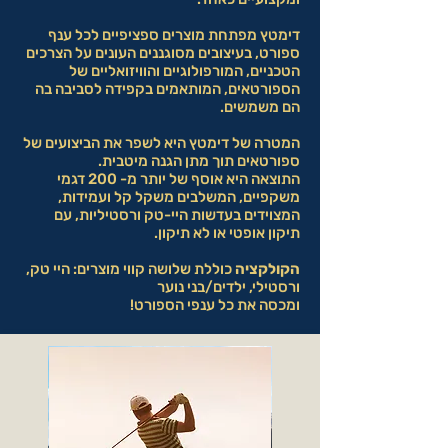
דימטץ מפתחת מוצרים ספציפיים לכל ענף
ספורט, בעיצובים מסוגננים העונים על הצרכים
הטכניים, המורפולוגיים והוויזואליים של
הספורטאים, המותאמים בקפידה לסביבה בה
הם משמשים.
המטרה של דימטץ היא לשפר את הביצועים של
ספורטאים תוך מתן הגנה מיטבית.
התוצאה היא אוסף של יותר מ- 200 דגמי
משקפיים, המשלבים משקל קל ועמידות,
המצוידים בעדשות היי-טק ורסטיליות, עם
תיקון אופטי או לא תיקון.
הקולקציה
כוללת שלושה קווי מוצרים: היי טק,
ורסטילי, ילדים/בני נוער
ומכסה את כל ענפי הספורט!