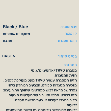
Black / Blue
צבע מסגרת
קו מוצר
משקפיים אופטיות
חומר מסגרת
מתכת
בסיס קימור
BASE 5
המסגרת
מסגרת TR90/אלומיניום/גומי
חזית המסגרת
חזית המסגרת עשויה TR90 מעט מעוקלת לפנים,
מזכירה מסגרות ספורט. הצבעים הם חלק בלתי
נפרד של מראה לבוש ספורטיבי שהופך את העיצוב
הזה לבולט. חריצי האוורור של העדשות מונעות
הדים במצבי פעילות או בעת חבישת מסכה.
זרועות
זרועות אלומיניום נירוסטה עם קצוות גומי ניתנים