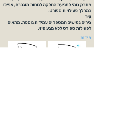
מוזרק גומי למניעת החלקה לנוחות מוגברת, אפילו
במהלך פעילויות ספורט.
צִיר
צירים גמישים המספקים עמידות נוספת. מתאים
לפעילות ספורט ללא מגע פיזי.
מידות
39 מ"מ
54 מ"מ
142 מ"מ
18 מ"מ
מגיע עם