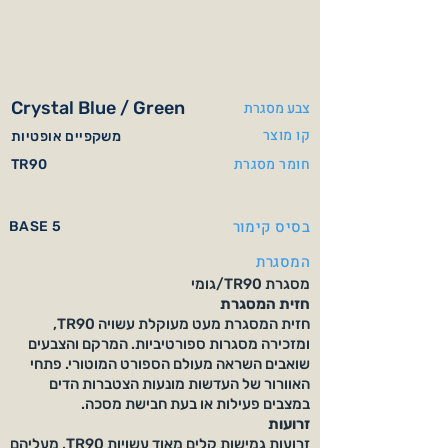
Crystal Blue / Green
צבע מסגרת
קו מוצר
משקפיים אופטיות
חומר מסגרת
TR90
בסיס קימור
BASE 5
המסגרת
מסגרת TR90/גומי
חזית המסגרת
חזית המסגרת מעט מעוקלת עשויה TR90,
ומזכירה מסגרות ספורטיביות. המרקם והצבעים
שואבים השראה מעולם הספורט המוטורי. פתחי
האוורור של העדשות מונעות הצטברות הדים
במצבים פעילות או בעת חבישת מסכה.
זרועות
זרועות גמישות קלים מאוד עשויות TR90, מעליהם