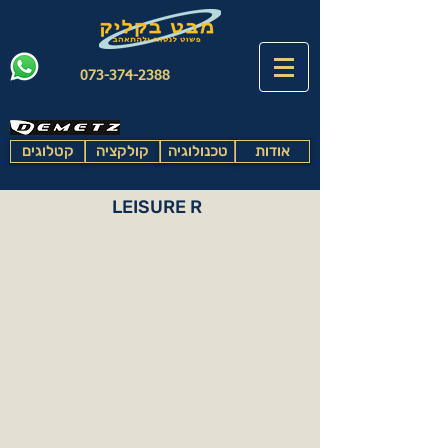
073-374-2388
אודות
טכנולוגיה
קולקציה
קטלוגים
LEISURE R