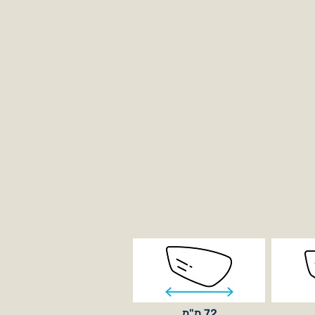
72 מ"מ