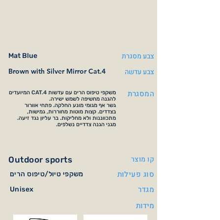
צבע מסגרת
Mat Blue
צבע עדשה
Brown with Silver Mirror Cat.4
המסגרת
משקפי טיפוס הרים עם עדשות CAT.4 המיועדים
להגנה מחשיפה לשמש ישירה.
גשר אף מגומי מונע החלקה. פתחי אוורור
בצדדים. קצות מוטות מחוררות, גמישות,
מתכווננות ולא מחליקות. בר עליון נגד זיעה.
מגני הגנה צדדיים נשלפים.
קו מוצר
Outdoor sports
סוג פעילות
משקפי טיול/טיפוס הרים
מגדר
Unisex
מידות