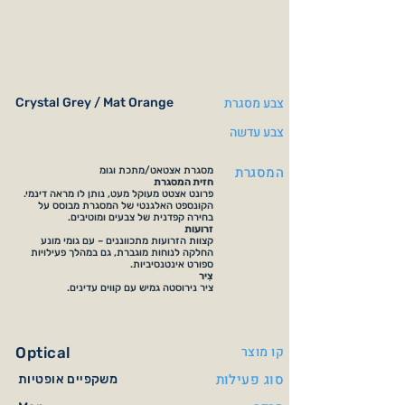
צבע מסגרת
Crystal Grey / Mat Orange
צבע עדשה
המסגרת
מסגרת אצטאט/מתכת וגומ
חזית המסגרת
פרונט אצטט מעוקל מעט, נותן לו מראה דינמי.
הקונספט האלגנטי של המסגרת מבוסס על
בחירה קפדנית של צבעים ומוטיבים.
זרועות
קצוות הזרועות מתכווננים – עם גומי מונע
החלקה לנוחות מוגברת, גם במהלך פעילויות
ספורט אינטנסיביות.
צִיר
ציר נירוסטה גמיש עם קווים עדינים.
קו מוצר
Optical
סוג פעילות
משקפיים אופטיות