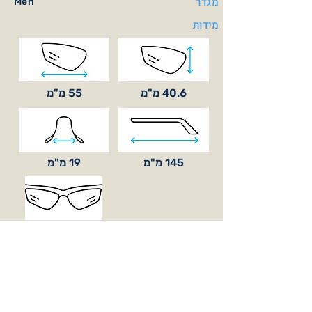
מגדר
Men
מידות
40.6 מ"מ
55 מ"מ
145 מ"מ
19 מ"מ
סוג עדשה
בסיס קימור
BASE 5