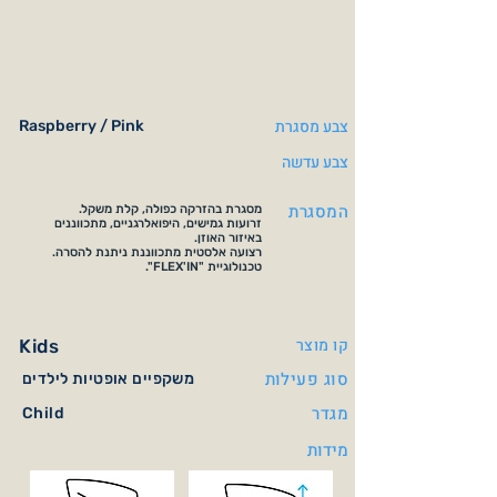
צבע מסגרת
Raspberry / Pink
צבע עדשה
המסגרת
מסגרת בהזרקה כפולה, קלת משקל.
זרועות גמישים, היפואלרגניים, מתכווננים
באיזור האוזן.
רצועה אלסטית מתכווננת ניתנת להסרה.
טכנולוגיית "FLEX'IN".
קו מוצר
Kids
סוג פעילות
משקפיים אופטיות לילדים
מגדר
Child
מידות