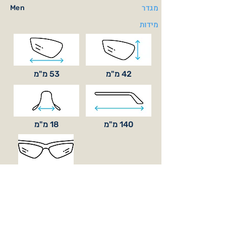
מגדר
Men
מידות
42 מ"מ
53 מ"מ
140 מ"מ
18 מ"מ
סוג עדשה
בסיס קימור
BASE 6