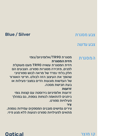
צבע מסגרת
Blue / Silver
צבע עדשה
המסגרת
מסגרת TR90/אלומיניום/גומי
חזית המסגרת
חזית המסגרת עשויה TR90 מעט מעוקלת
לפנים, מזכירה מסגרות ספורט. הצבעים הם
חלק בלתי נפרד של מראה לבוש ספורטיבי
שהופך את העיצוב הזה לבולט. חריצי האוורור
של העדשות מונעות הדים במצבי פעילות או
בעת חבישת מסכה.
זרועות
זרועות אלומיניום נירוסטה עם קצוות גומי
ניתנים להתאמה לנוחות נוספת, גם במהלך
פעילויות ספורט.
צִיר
צירים גמישים מובנים המספקים עמידות נוספת.
מתאים לפעילויות ספורט רגועות ללא מגע פיזי.
קו מוצר
Optical