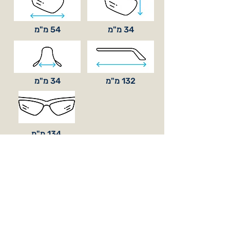
34 מ"מ
54 מ"מ
132 מ"מ
34 מ"מ
134 מ"מ
סוג עדשה
בסיס קימור
BASE 8
כלול באריזה