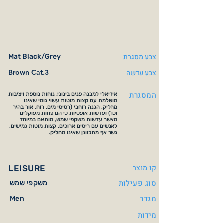
צבע מסגרת
Mat Black/Grey
צבע עדשה
Brown Cat.3
המסגרת
אידיאלי למבנה פנים בינוני. נוחות נוספת ויציבות
מושלמת עם קצות מוטות עשוי גומי שאינו
מחליק, הגנה רוחבי (רסיסי מים, רוח, אור בהיר
וכו') ועדשות אופטיות כי הם פחות מעוקלים
מאשר עדשות משקפי שמש, מותאם במיוחד
לאנשים עם ריסים ארוכים. קצות מוטות גמישים,
גשר אף מתכוונן שאינו מחליק.
קו מוצר
LEISURE
סוג פעילות
משקפי שמש
מגדר
Men
מידות