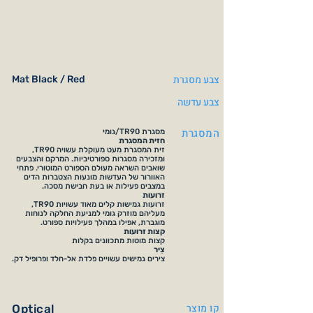
צבע מסגרת
Mat Black / Red
צבע עדשה
המסגרת
מסגרת TR90/גומי
חזית המסגרת
זית המסגרת מעט מעוקלת עשויה TR90,
ומזכירה מסגרות ספורטיביות. המרקם והצבעים
שואבים השראה מעולם הספורט המוטורי. פתחי
האוורור של העדשות מונעות הצטברות הדים
במצבים פעילות או בעת חבישת מסכה.
זרועות
זרועות גמישות קלים מאוד עשויות TR90,
מעליהם מוזרק גומי למניעת החלקה לנוחות
מוגברת, אפילו במהלך פעילויות ספורט.
קצות זרועות
קצות מוטות מתכוונים בקלות
צִיר
צירים גמישים עשויים פלדת אל-חלד ופרופיל דק.
קו מוצר
Optical