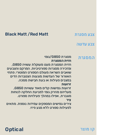
צבע מסגרת
Black Matt /Red Matt
צבע עדשה
המסגרת
מסגרת G850/גומי
חזית המסגרת
חזית המסגרת מעט מעוקלת עשויה G850,
ומזכירה מסגרות ספורטיביות. המרקם והצבעים
שואבים השראה מעולם הספורט המוטורי. פתחי
האוורור של העדשות מונעות הצטברות הדים
במצבים פעילות או בעת חבישת מסכה.
זרועות
זרועות גמישות קלים מאוד עשויות G850,
מעליהם מוזרק גומי למניעת החלקה לנוחות
מוגברת, אפילו במהלך פעילויות ספורט.
צִיר
צירים גמישים המספקים עמידות נוספת. מתאים
לפעילות ספורט ללא מגע פיזי.
קו מוצר
Optical