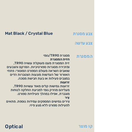
צבע מסגרת
Mat Black / Crystal Blue
צבע עדשה
המסגרת
מסגרת TR90/גומי
חזית המסגרת
זית המסגרת מעט מעוקלת עשויה TR90,
ומזכירה מסגרות ספורטיביות. המרקם והצבעים
שואבים השראה מעולם הספורט המוטורי. פתחי
האוורור של העדשות מונעות הצטברות הדים
במצבים פעילות או בעת חבישת מסכה.
זרועות
זרועות גמישות קלים מאוד עשויות TR90,
מעליהם מוזרק גומי למניעת החלקה לנוחות
מוגברת, אפילו במהלך פעילויות ספורט.
צִיר
צירים גמישים המספקים עמידות נוספת. מתאים
לפעילות ספורט ללא מגע פיזי.
קו מוצר
Optical