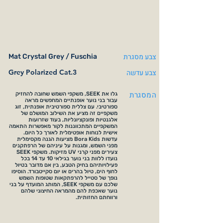
צבע מסגרת
Mat Crystal Grey / Fuschia
צבע עדשה
Grey Polarized Cat.3
המסגרת
גלו את SEEK, משקפי השמש שחובה להחזיק
עבור בני נוער אופנתיים המחפשים מראה
ספורטיבי. עם צללית ספורטיבית אופנתית, זוג
משקפיים זה מציע את השילוב המושלם של
אלגנטיות ופונקציונליות, בעוד שזרועות
המשקפיים המתכווננות לקור מאפשרות התאמה
אישית לנוחות אופטימלית לאורך כל היום.
עדשות Bora Kids מציעות הגנה מקסימלית
מפני השמש, ומגנות על עיניהם של הרפתקנים
צעירים מפני קרני UV מזיקות. משקפי SEEK
נועדו ללוות בני נוער בגילאי 10 עד 14 בכל
פעילויותיהם בחיק הטבע, בין אם מדובר בטיול
לחוף הים, טיול בהרים או יום סקייטבורד. הוסיפו
נופך של סטייל להרפתקאות שטופות השמש
שלכם עם משקפי SEEK, המותג המועדף על בני
נוער שאכפת להם מהמראה החיצוני שלהם
ורווחתם החזותית.