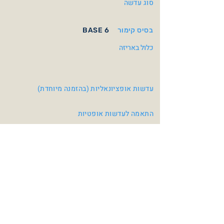
סוג עדשה
בסיס קימור
BASE 6
כלול באריזה
עדשות אופציונאליות (בהזמנה מיוחדת)
התאמה לעדשות אופטיות
צבעי משקפיים
Matte Black / Fuchsia
Crystal Mat Turquoise /
Black
V. Grey Mirror Violet
Cat.3
Grey with
Turquoise/Pink Mirror
Cat.3