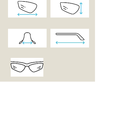
סוג עדשה
בסיס קימור
BASE 8
כלול באריזה