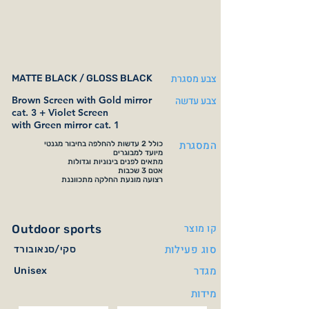
צבע מסגרת
MATTE BLACK / GLOSS BLACK
צבע עדשה
Brown Screen with Gold mirror
cat. 3 + Violet Screen
with Green mirror cat. 1
המסגרת
כולל 2 עדשות להחלפה בחיבור מגנטי
מיועד למבוגרים
מתאים לפנים בינוניות וגדולות
אטם 3 שכבות
רצועה מונעת החלקה מתכווננת
קו מוצר
Outdoor sports
סוג פעילות
סקי/סנאובורד
מגדר
Unisex
מידות