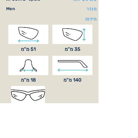
מגדר
Men
מידות
35 מ"מ
51 מ"מ
140 מ"מ
18 מ"מ
סוג עדשה