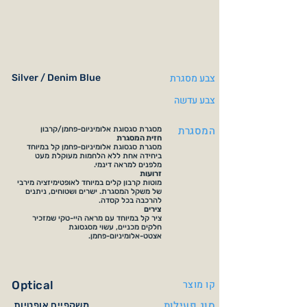
צבע מסגרת
Silver / Denim Blue
צבע עדשה
המסגרת
מסגרת סגסוגת אלומיניום-פחמן/קרבון
חזית המסגרת
מסגרת סגסוגת אלומיניום-פחמן קל במיוחד
ביחידה אחת ללא הלחמות מעוקלת מעט
מלפנים למראה דינמי.
זרועות
מוטות קרבון קלים במיוחד לאופטימיזציה מירבי
של משקל המסגרת. ישרים ושטוחים, ניתנים
להרכבה בכל קסדה.
צירים
ציר קל במיוחד עם מראה היי-טקי שמזכיר
חלקים מכניים, עשוי מסגסוגת
אצטט-אלומיניום-פחמן.
קו מוצר
Optical
סוג פעילות
משקפיים אופטיות