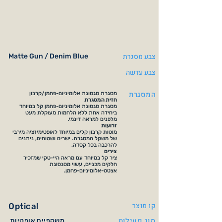
צבע מסגרת
Matte Gun / Denim Blue
צבע עדשה
המסגרת
מסגרת סגסוגת אלומיניום-פחמן/קרבון
חזית המסגרת
מסגרת סגסוגת אלומיניום-פחמן קל במיוחד
ביחידה אחת ללא הלחמות מעוקלת מעט
מלפנים למראה דינמי.
זרועות
מוטות קרבון קלים במיוחד לאופטימיזציה מירבי
של משקל המסגרת. ישרים ושטוחים, ניתנים
להרכבה בכל קסדה.
צירים
ציר קל במיוחד עם מראה היי-טקי שמזכיר
חלקים מכניים, עשוי מסגסוגת
אצטט-אלומיניום-פחמן.
קו מוצר
Optical
סוג פעילות
משקפיים אופטיות