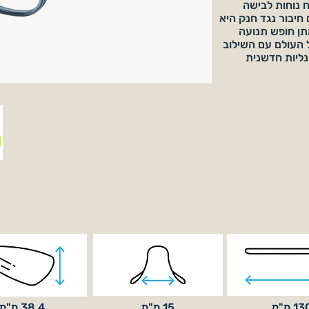
 נוחות לבישה
 היום. רצועת ה-smart-fix עם חיבור נגד חנק היא
ן חופש תנועה
 העולם עם השילוב
נליות חדשנית
1 מ"מ
15 מ"מ
38.4 מ"מ