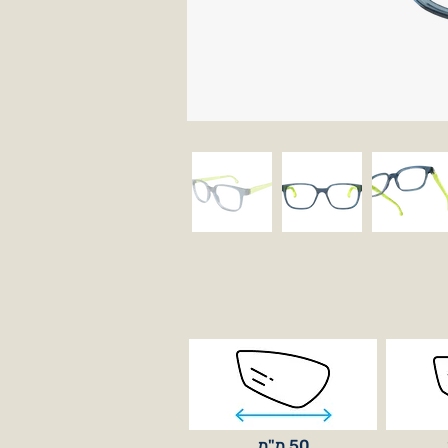
50 מ"מ