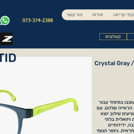
פי קריאה
אודות
צור קשר
073-374-2388
קטלוגים
TID
Crystal Gray 
ם האופנתי של משקפי TID, שעוצבו במיוחד עבור
 הראייה שלהם. עם
ה מציעים שילוב יוצא
 ויזואלית בלתי
בים לסביבה, ידידותיים
ראית. גימור הגומי