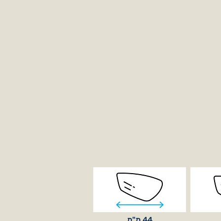
44 מ"מ