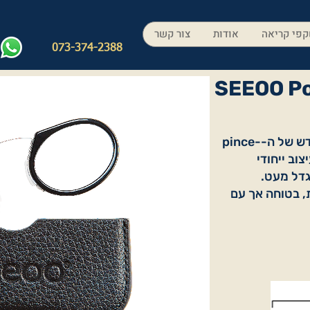
פי קריאה
אודות
צור קשר
073-374-2388
SEEOO Po
Seeoo Pocket XL - ההמצאה מחדש של ה-pince-
צוב ייחודי
כותיים ל-pince-nez מוגדל מעט.
, בטוחה אך עם