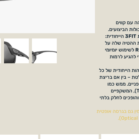
בוהה עם קווים
ולות הביצועים.
ת
3FIT
הייחודית:
ת ההטיה שלה על
R
לשימוש יומיומי
 להגיע לרמות
 ולזהות הייחודית של כל
טת – בין אם בריצת
ת אופניים. ממש כמו
חליפה שנתפרה לפי מידה (Tailor-made), המשקפיים
והופכים לחלק בלתי
מין גם בגרסה אופטית