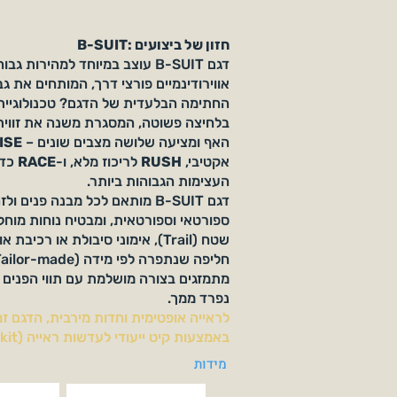
B-SUIT: חזון של ביצועים
דגם B-SUIT עוצב במיוחד למהירות ג
אווירודינמיים פורצי דרך, המותחים את גב
החתימה הבלעדית של הדגם? טכנולוגיי
בלחיצה פשוטה, המסגרת משנה את זווי
האף ומציעה שלושה מצבים שונים –
ISE
אקטיבי,
RUSH
לריכוז מלא, ו-
RACE
כדי
העצימות הגבוהות ביותר.
דגם B-SUIT מותאם לכל מבנה פנים
ספורטאי וספורטאית, ומבטיח נוחות מוחל
שטח (Trail), אימוני סיבולת או רכיב
מתמזגים בצורה מושלמת עם תווי הפנים 
נפרד ממך.
לראייה אופטימית וחדות מירבית, הדגם ז
באמצעות קיט ייעודי לעדשות ראייה (Optical kit).
מידות