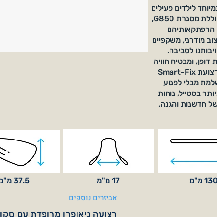
 שעוצבו במיוחד לילדים פעילים
המחפשים סגנון ועמידות. קולקציה זו, הכוללת מסגרת G850,
ת הרפתקאותיהם
צוב מודרני, משקפיים
יבותנו לסביבה.
דופן, ומבטיח חוויה
נעימה לאורך כל היום. לבטיחות מרבית, רצועת Smart-Fix
למת מבלי לפגוע
תר בסטייל, נוחות
13 מ"מ
17 מ"מ
37.5 מ"מ
אביזרים נוספים
רצועה ניאופרן מרופדת עם סק