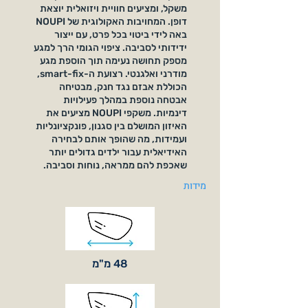
משקל, ומציעים חוויית ויזואלית יוצאת
דופן. המחויבות האקולוגית של NOUPI
באה לידי ביטוי בכל פרט, עם ייצור
ידידותי לסביבה. ציפוי הגומי הרך למגע
מספק תחושה נעימה תוך הוספת מגע
מודרני ואלגנטי. רצועת ה-smart-fix,
הכוללת אבזם נגד חנק, מבטיחה
אבטחה נוספת במהלך פעילויות
דינמיות. משקפי NOUPI מציעים את
האיזון המושלם בין סגנון, פונקציונליות
ועמידות, מה שהופך אותם לבחירה
האידיאלית עבור ילדים גדולים יותר
שאכפת להם ממראה, נוחות וסביבה.
מידות
48 מ"מ