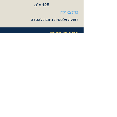
125 מ"מ
כלול באריזה
רצועה אלסטית ניתנת להסרה
צבעי משקפיים
Black / Mat Orange
Red / Mat Grey
Navy / Mat Blue
Jean Blue / Lime