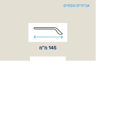
אביזרים נוספים
145 מ"מ
132 מ"מ
כלול באריזה
צבעי משקפיים
Black / Black
Crystal / Matte Blue