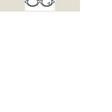
137 מ"מ
כלול באריזה
צבעי משקפיים
Matt Black / Matt Red
Solid Black / Matt
Black
Solid Black / Matt
Black
Blue Matt / Brown
Matt