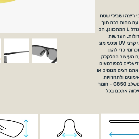
ועדים לחובבי ריצה ושבילי שטח
ה נוחות רבה תוך
שמירה על עמידות בפני פגיעות. הודות לגודל L המתכוונן, הם
דולות. העדשות
האיכותיות מציעות הגנה אופטימלית מפני קרני UV ופגעי מזג
כרומי כדי להגן
 עם העיצוב החלקלק
טיבי שלהם, משקפי RELIEF L אידיאליים לספורטאים
 אתם רצים מנוסים או
מונים ולתחרויות
בהרים. פנקו את עצמכם בציוד איכותי המשלב G850 - חומר
4 שמן קיק - שילווה אתכם בכל