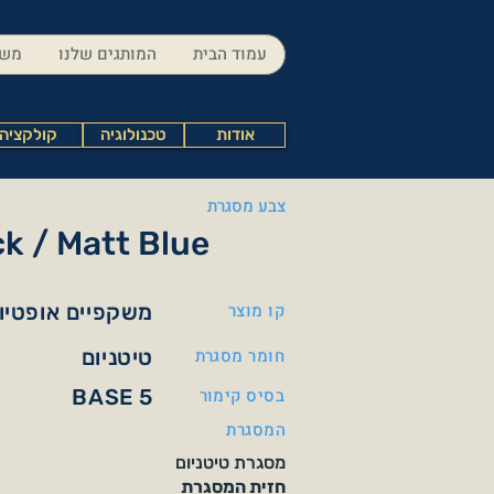
עמוד הבית
המותגים שלנו
משק
אודות
טכנולוגיה
קולקציה
צבע מסגרת
k / Matt Blue
קו מוצר
משקפיים אופטיו
חומר מסגרת
טיטניום
בסיס קימור
BASE 5
המסגרת
מסגרת טיטניום
חזית המסגרת