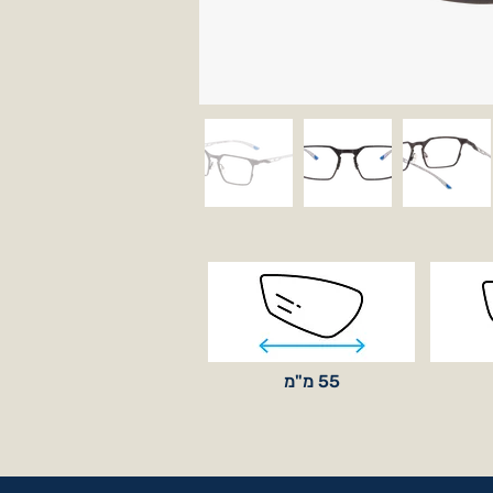
55 מ"מ