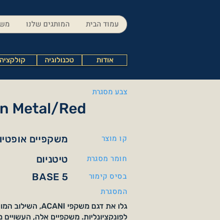
עמוד הבית
המותגים שלנו
משק
אודות
טכנולוגיה
קולקציה
צבע מסגרת
n Metal/Red
קו מוצר
משקפיים אופטיו
חומר מסגרת
טיטניום
בסיס קימור
BASE 5
המסגרת
גלו את דגם משקפי ACANI
לפונקציונליות. משקפיים אלה, העשויים מט