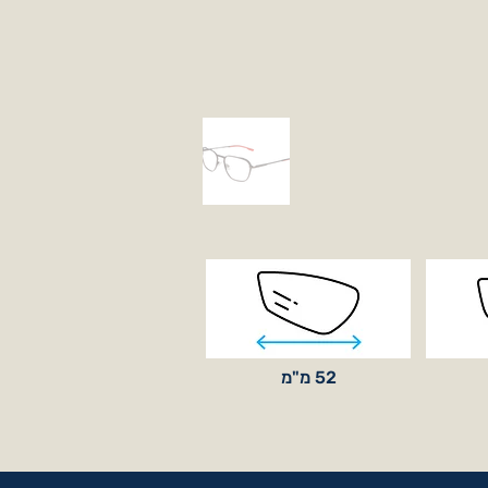
52 מ"מ