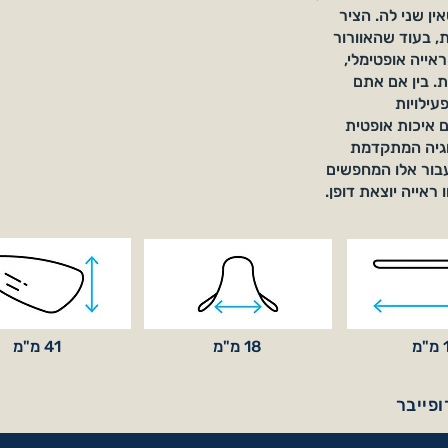
ין שני לה. הציר
 בעוד שהאוורור
אייה אופטימלי,
ת. בין אם אתם
עילויות
ר, משקפי ACANI מציעים איכות אופטית
לוגיה המתקדמת
בור אלו המחפשים
מ
18 מ"מ
41 מ"מ
פייבר