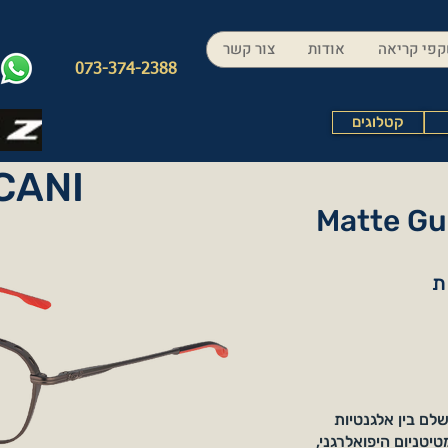
פי קריאה
אודות
צור קשר
073-374-2388
קטלוגים
CANI
Matte Gu
ת
, השילוב המושלם בין אלגנטיות
יטניום היפואלרגני,