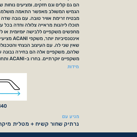
הם גם קלים וגם חזקים, ומציעים נוחות שא
הגמיש המשולב מאפשר התאמה מושלמת,
מבטיח זרימת אוויר טובה. עם גובה שדה ר
תוכלו ליהנות מראייה צלולה וחדה בכל ע
מחפשים משקפיים ללבישה יומיומית או לפ
אינטנסיביות יות
שאין שני לה. עם העיצוב הנצחי והטכנו
שלהם, משקפיים אלה הם בחירה נבונה ע
משקפיים יוקרתיים. בחרו ב-ACANI ותחוו ראייה יוצאת דופן.
מידות
140 מ"
מגיע עם
נרתיק שחור קשיח + מטלית מיקרו