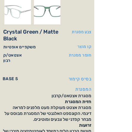
Crystal Green / Matte
צבע מסגרת
Black
קו מוצר
משקפיים אופטיות
חומר מסגרת
אצטאט/ק
רבון
בסיס קימור
BASE 5
המסגרת
מסגרת אצטאט/קרבון
חזית המסגרת
מסגרת אצטט מעוקלת מעט מלפנים למראה
דינמי. הקונספט האלגנטי של המסגרת מבוסס על
מבחר קפדני של צבעים ומוטיבים.
זרועות
מוטות קרבון קלים במיוחד לאופטימיזציה מירבי של