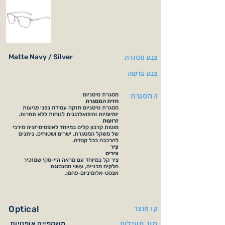
צבע מסגרת
Matte Navy / Silver
צבע עדשה
המסגרת
מסגרת טיטניום
חזית המסגרת
מסגרת טיטניום חזקה עמידה בפני פגיעות
יומיומיות והיפואלרגנית לנוחות ללא תחרות.
זרועות
מוטות קרבון קלים במיוחד לאופטימיזציה מירבי
של משקל המסגרת. ישרים ושטוחים, ניתנים
להרכבה בכל קסדה.
צִיר
צירים
ציר קל במיוחד עם מראה היי-טקי שמזכיר
חלקים מכניים, עשוי מסגסוגת
אצטט-אלומיניום-פחמן.
קו מוצר
Optical
סוג פעילות
משקפיים אופטיות