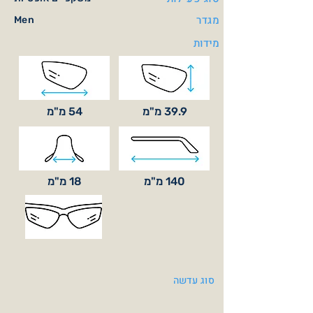
מגדר
Men
מידות
39.9 מ"מ
54 מ"מ
140 מ"מ
18 מ"מ
סוג עדשה