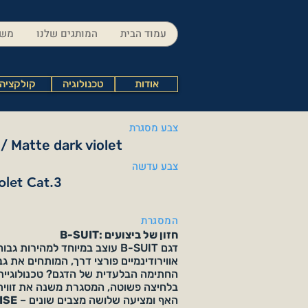
עמוד הבית
המותגים שלנו
משק
אודות
טכנולוגיה
קולקציה
צבע מסגרת
/ Matte dark violet
צבע עדשה
olet Cat.3
המסגרת
B-SUIT: חזון של ביצועים
דגם B-SUIT עוצב במיוחד למהירות ג
אווירודינמיים פורצי דרך, המותחים את גב
החתימה הבלעדית של הדגם? טכנולוגיי
בלחיצה פשוטה, המסגרת משנה את זווי
האף ומציעה שלושה מצבים שונים –
ISE