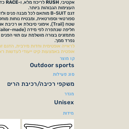
אקטיבי,
RUSH
לריכוז מלא, ו-
RACE
כדי
העצימות הגבוהות ביותר.
דגם B-SUIT מותאם לכל מבנה פנים
ספורטאי וספורטאית, ומבטיח נוחות מוחל
שטח (Trail), אימוני סיבולת או רכיב
מתמזגים בצורה מושלמת עם תווי הפנים 
נפרד ממך.
לראייה אופטימית וחדות מירבית, הדגם זמ
אופטית באמצעות קיט ייעודי לעדשות ראייה (ical kit
קו מוצר
Outdoor sports
סוג פעילות
משקפי רכיבה/רכיבת הרים
מגדר
Unisex
מידות