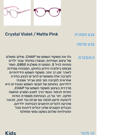
צבע מסגרת
Crystal Violet / Matte Pink
צבע עדשה
המסגרת
גלו את משקפי השמש של CHAP, שילוב מושלם
של עיצוב ועמידות, שנוצרו במיוחד עבור ילדים
מתחת לגיל 5. המסגרת משלבת G850, חומר
מבוסס ביולוגיה הידוע בחוזקו, המבטיח עמידות
לאורך זמן רב יותר. משקפי השמש הידידותיים
לסביבה אלה מאפשרים להורים לבצע בחירה
אחראית לסביבה תוך מתן אביזר אופנתי
לילדיהם. נוחותם של חובשי השמש הצעירים היא
מרכזית בעיצוב משקפי השמש של CHAP,
הודות לגימור הגומי הרך למגע המציע תחושה
חלקה. יתר על כן, הבטיחות משופרת הודות
לרצועת תיקון חכמה עם אבזם נגד חנק, תכונה
מרגיעה להורים הדואגים לבטיחות ילדיהם.
הנבלים הקטנים שלנו יכולים ליהנות מכל
הפעילויות שלהם בשקט נפשי מוחלט!
קו מוצר
Kids