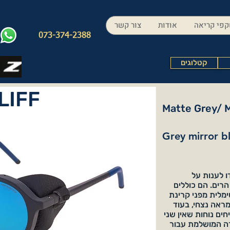
פי קריאה
אודות
צור קשר
073-374-2388
קטלוגים
LIFF
Matte Grey/ 
Grey mirror b
 של CLIFF, שנועדו לענות על
הרים. הם כוללים
ימלית מפני קרינת
מראה נצחי, בעוד
ים נוחות שאין שני
 CLIFF הם הבחירה המושלמת עבור