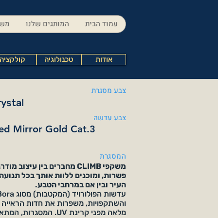
עמוד הבית
המותגים שלנו
משק
אודות
טכנולוגיה
קולקציה
צבע מסגרת
rystal
צבע עדשה
ed Mirror Gold Cat.3
המסגרת
משקפי CLIMB מחברים בין עיצו
פשרות, ומוכנים ללוות אותך בכל תנועה 
העיר ובין אם במרחבי הטבע.
והשתקפויות, משפרות את חדות הראייה ו
מלאה מפני קרינת UV. המסגרו