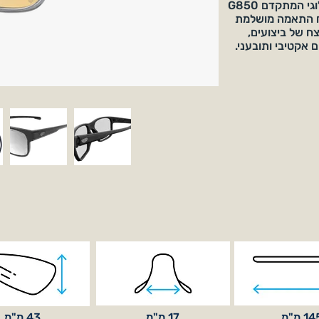
וקשיחות גבוהה, מיוצרות מהחומר האקולוגי המתקדם G850
י להבטיח התאמה מושלמת
צח של ביצועים,
ם אקטיבי ותובעני.
1 מ"מ
17 מ"מ
43 מ"מ