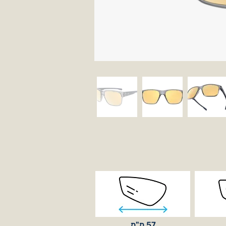
57 מ"מ