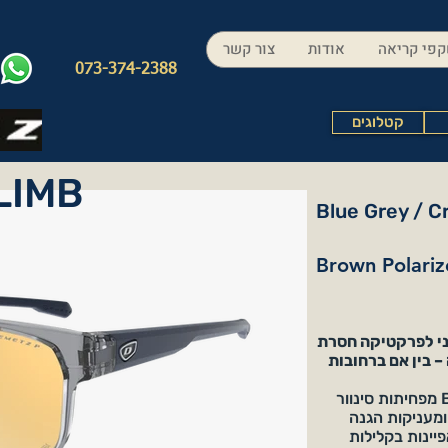
פי קריאה
אודות
צור קשר
073-374-2388
קטלוגים
LIMB
Blue Grey / C
Brown Polariz
ב מודרני לפרקטיקה חסרת
– בין אם ברחובות
עדשות הפולורויד (המקטבות) מסוג Bora מפחיתות סינוור
מעניקות הגנה
ת, המתאפיינות בקלילות