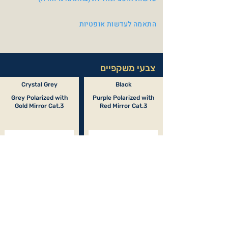
התאמה לעדשות אופטיות
צבעי משקפיים
Crystal Grey
Black
Grey Polarized with
Purple Polarized with
Gold Mirror Cat.3
Red Mirror Cat.3
Crystal
Mat Black
Grey Polarized with
Polarized Grey with
Blue Mirror Cat.3
Green Mirror Cat.3