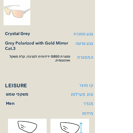
צבע מסגרת
Crystal Grey
צבע עדשה
Grey Polarized with Gold Mirror
Cat.3
המסגרת
מסגרת G850 ידידותית לסביבה, קלת משקל
וארגונומית.
קו מוצר
LEISURE
סוג פעילות
משקפי שמש
מגדר
Men
מידות