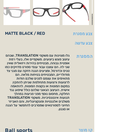
צבע מסגרת
MATTE BLACK / RED
צבע עדשה
המסגרת
גלו מצוינות עם משקפי TRANSLATION, שבהם
עיצוב פוגש ביצועים. משקפיים אלו, בעלי רמת
אופטית גבוהה, מבטיחים בהירות ויזואלית שאין
שני לה. הם עוצבו עבור ענפי ספורט מדויקים כמו
טניס וכדורסל, ומציעים הגנה חזקה עם מגני צד
מודולריים, המבטיחים בטיחות מלאה. הם
מתאימים את עצמם לפנים שלכם הודות
לרצועות ורצועות מתחלפות שניתן להתקין
במקום המוטות או בקצות המוטות, להתאמה
אישית. העיצוב הגאוני שלהם כולל שיפוע נגד
החלקה, מחסום נוסף מפני פגיעות במהלך
תנועות אינטנסיביות. משקפי TRANSLATION
משלבים אלגנטיות ופונקציונליות, והם האביזר
החיוני לספורטאים שמסרבים להתפשר על הגנה
או סגנון.
קו מוצר
Ball sports