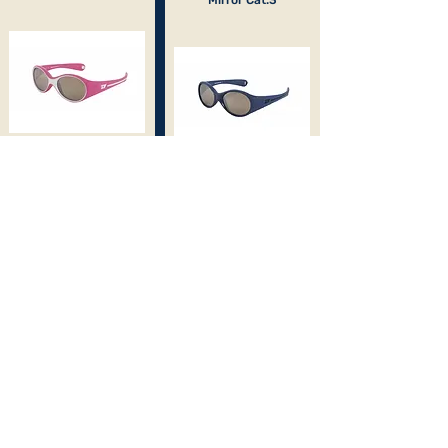
Mirror Cat.3
Matte Gray / Lime
Mat Blue / White
Gray with Silver Mirror
Cat.3
Gray with Silver Mirror
Cat.3
Matte Pink / Fuschia
Navy / Blue Jean
Gray with Silver Mirror
Cat.3
Brown with Silver
Mirror Cat.3