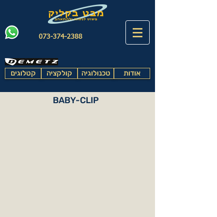
073-374-2388
אודות
טכנולוגיה
קולקציה
קטלוגים
BABY-CLIP