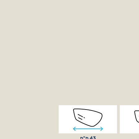
43 מ"מ