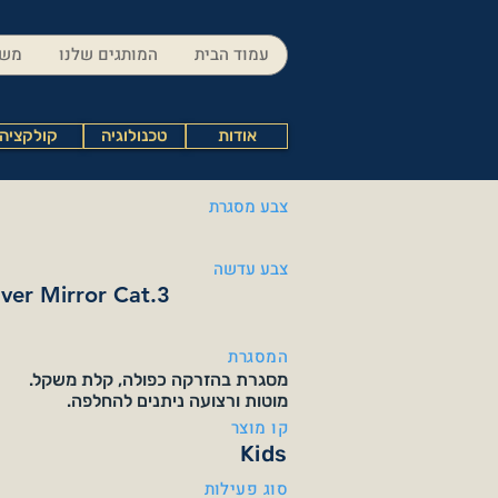
עמוד הבית
המותגים שלנו
משק
אודות
טכנולוגיה
קולקציה
צבע מסגרת
צבע עדשה
lver Mirror Cat.3
המסגרת
מסגרת בהזרקה כפולה, קלת משקל.
מוטות ורצועה ניתנים להחלפה.
קו מוצר
Kids
סוג פעילות