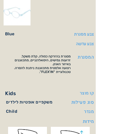
צבע מסגרת
Blue
צבע עדשה
המסגרת
מסגרת בהזרקה כפולה, קלת משקל.
זרועות גמישים, היפואלרגניים, מתכווננים
באיזור האוזן.
רצועה אלסטית מתכווננת ניתנת להסרה.
טכנולוגיית "FLEX'IN".
קו מוצר
Kids
סוג פעילות
משקפיים אופטיות לילדים
מגדר
Child
מידות