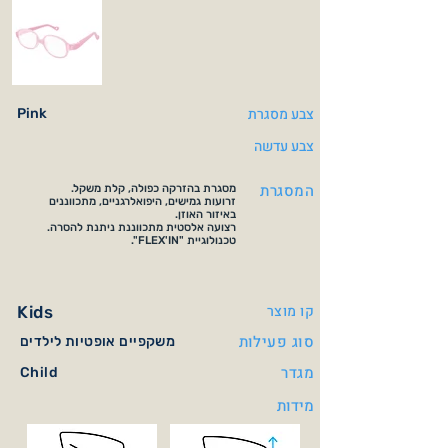
צבע מסגרת
Pink
צבע עדשה
המסגרת
מסגרת בהזרקה כפולה, קלת משקל.
זרועות גמישים, היפואלרגניים, מתכווננים
באיזור האוזן.
רצועה אלסטית מתכווננת ניתנת להסרה.
טכנולוגיית "FLEX'IN".
קו מוצר
Kids
סוג פעילות
משקפיים אופטיות לילדים
מגדר
Child
מידות